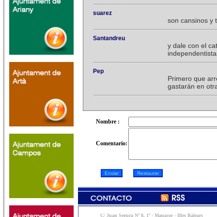
suarez
son cansinos y 
Santandreu
y dale con el c
independentista
Pep
Primero que arre
gastarán en otr
Nombre :
Comentario:
C/ Juan Segura Nº 8, 1º - Manacor - Illes Balears