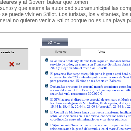
leares y a
l Govern balear que tomen
asunto y que asuma la autoridad supramunicipal las com
se puede vivir en S'Illot. Los turistas, los visitantes, los 
neral no quieren venir a S'Illot porque no es una playa p
Reciente
Visto
resante la
Se anuncia desde My Rooms Hotels que en Manacor habrá el
No
servicio de todos, en marcha en Francisco Gomila se abrirá e
2027 y luego vendrá el 3º en Can Rossello
El proyecto Habitatge assequible per a la gent d'aquí hará po
construcción de 323 viviendas públicas en la zona de Sant 
para personas con 15 años de residencia en Baleares
Declaradas proyecto de especial interés estratégico autonóm
acceso del nuevo CEIP Felanitx, incluye mejoras en movilid
seguridad vial, presupuesto 300.000 €
El SFM adapta el dispositivo especial de tren para el Much
las obras estratégicas de Son Rullan, 10 de agosto, el disposi
18.44 h, 19.44 h, 20.44 h, 21.00 h (especial), 21.44 h y 22
El Consell de Mallorca lanza una nueva plataforma intelige
sobre las incidencias en la red viaria, conocer los cortes y re
coordinación entre administraciones y servicios públicos
L'Ajuntament d'Inca ha intensificat els controls per combatre
relacionats amb la gestió dels residus, en el marc d'una no