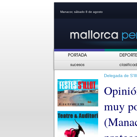
Manacor, sábado 8 de agosto
Delegada de S'Il
Opinió
muy poc
(Manac