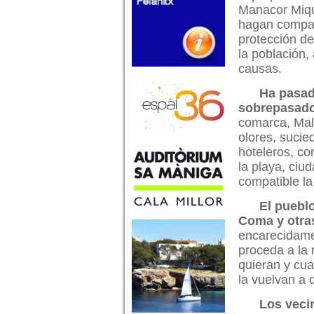
Manacor Miqu
hagan compat
protección de
la población,
causas.
Ha pasad
sobrepasad
comarca, Mall
olores, sucie
hoteleros, co
la playa, ciu
compatible la
El puebl
Coma y otra
encarecidame
proceda a la 
quieran y cua
la vuelvan a 
Los veci