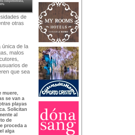
ferta complementaria,
 90%
cesidades de
entre otras
a única de la
gas, malos
cutores,
 usuarios de
ieren que sea
e muere,
as se van a
tras playas
a. Solicitan
mente al
to de
e proceda a
el alga