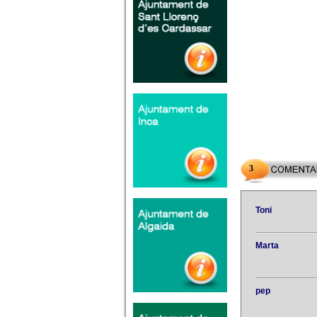
3
Toni
Marta
pep