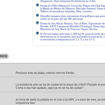
d'inspecció, s'han interposat 45 denúncies en 3 dies
Fiestas de S'Illot (Manacor): Cercavila, Pregón del Club Esp
la Banda de Música de Manacor. Mercado Semanal. Fiesta 
Talleres de pescadores infantiles, Misa. Correfoc
Deixalles inaugura dues exposicions fotogràfiques que pose
centre en el marc del seu 40è aniversari
Fiestas de Son Macià: Petanca, Tiro al Plato, Espectáculo d
Revetla. XXVI Campionat Mundial d’Estràngol. Fiesta depo
Memòries de Son Macià de Francesc Vaquer Nicolau
El Govern balear interviene 1.400 kg de carne de pollo en 
deficiencias en el transporte, han precintado la mercancía, 
se encontraba a temperaturas de 5,3 °C y los 15 °C
Preciosa esta sa platja, natural com ha d'estar.
La posidonia solo se ha de cuidar en la playa de s’Illot? Pasado el p
Coma si las han quitado, aquí ya no se ha de cuidar?
es hora de darle la patada en el culo a la AIPC y a esos de mes, ya est
verguenza dan