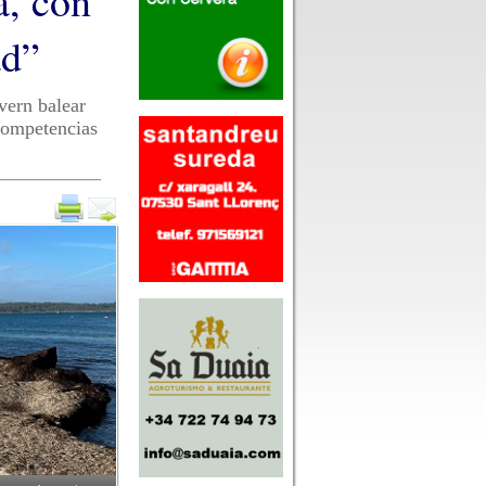
a, con
ad”
vern balear
competencias