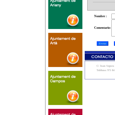
Nombre :
Comentario:
C/ Juan Segura N
Teléfono: 971 84