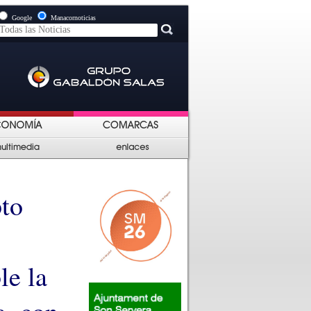
Google
Manacornoticias
pto
le la