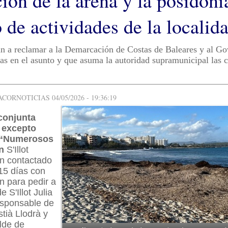
ión de la arena y la posidoni
o de actividades de la localid
n a reclamar a la Demarcación de Costas de Baleares y al Go
as en el asunto y que asuma la autoridad supramunicipal las 
ORNOTICIAS 04/05/2026 - 19:36:19
conjunta
 excepto
 “Numerosos
en
S'Illot
n contactado
 15 días con
n para pedir a
 S'Illot Julia
esponsable de
tià Llodrà y
alde de