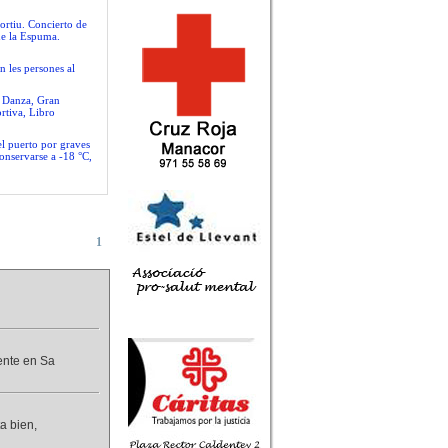
ortiu. Concierto de
de la Espuma.
n les persones al
e Danza, Gran
rtiva, Libro
el puerto por graves
conservarse a -18 °C,
1
uente en Sa
a bien,