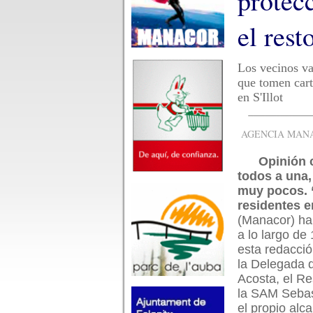
protecc
el rest
Los vecinos va
que tomen cart
en S'Illot
AGENCIA MANAC
Opinión 
todos a una,
muy pocos.
residentes 
(Manacor) ha
a lo largo de
esta redacció
la Delegada de
Acosta, el R
la SAM Sebas
el propio alc