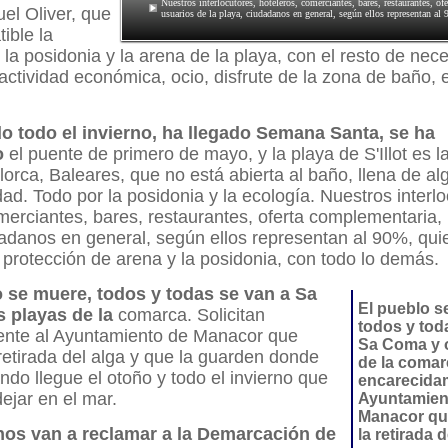
Nuestros interlocutores, hoteleros, comerciantes, bares, restaurantes, o
el Oliver, que
usuarios de la playa, ciudadanos en general, según ellos representan al
ible la
 la posidonia y la arena de la playa, con el resto de ne
 actividad económica, ocio, disfrute de la zona de baño, 
o todo el invierno, ha llegado Semana Santa, se ha
o
el puente de primero de mayo, y la playa de S'Illot es l
orca, Baleares, que no está abierta al baño, llena de al
dad. Todo por la posidonia y la ecología. Nuestros interlo
merciantes, bares, restaurantes, oferta complementaria,
dadanos en general, según ellos representan al 90%, qu
 protección de arena y la posidonia, con todo lo demás.
o se muere, todos y todas se van a Sa
El pueblo s
s playas de la
comarca. Solicitan
todos y tod
nte al Ayuntamiento de Manacor que
Sa Coma y o
retirada del alga y que la guarden donde
de la comarc
ndo llegue el otoño y todo el invierno que
encarecida
dejar en el mar.
Ayuntamien
Manacor qu
nos van a reclamar a la Demarcación de
la retirada d