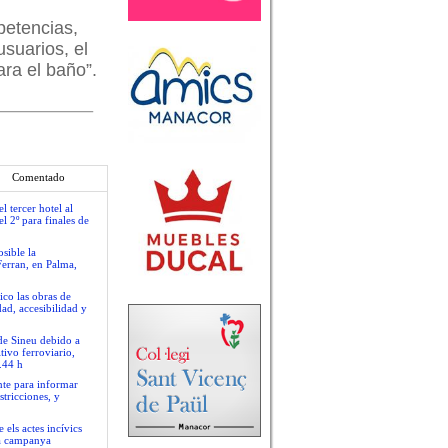
petencias,
usuarios, el
ara el baño”.
Comentado
 tercer hotel al
l 2º para finales de
sible la
Ferran, en Palma,
ico las obras de
ad, accesibilidad y
 de Sineu debido a
tivo ferroviario,
.44 h
nte para informar
stricciones, y
 els actes incívics
va campanya