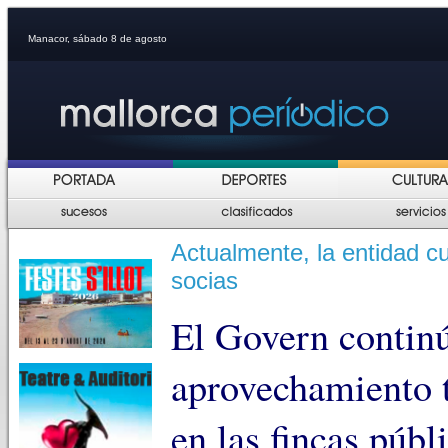
Manacor, sábado 8 de agosto
Actualmente, la entidad c
socias
El Govern contin
aprovechamiento t
en las fincas públ