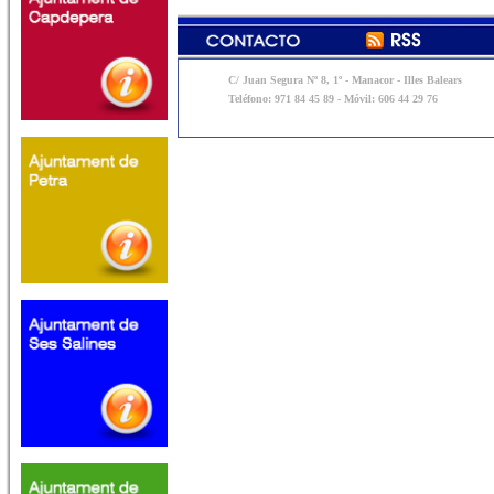
C/ Juan Segura Nº 8, 1º - Manacor - Illes Balears
Teléfono: 971 84 45 89 - Móvil: 606 44 29 76