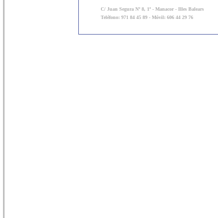
C/ Juan Segura Nº 8, 1º - Manacor - Illes Balears
Teléfono: 971 84 45 89 - Móvil: 606 44 29 76