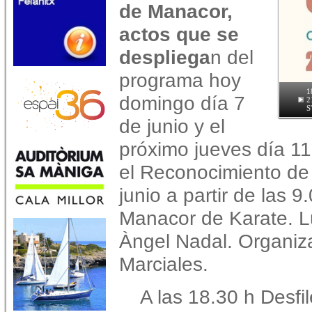
de Manacor,
actos que se
despliega
n del
programa hoy
1
domingo día 7
2
S
de junio y el
próximo jueves día 11
el Reconocimiento de
junio a partir de las 
Manacor de Karate. Lu
Àngel Nadal. Organiza
Marciales.
A las 18.30 h Desfi