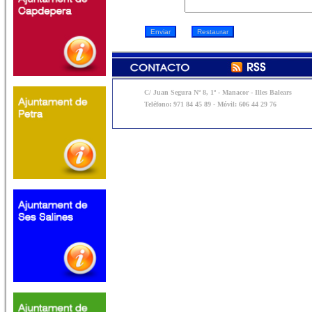
C/ Juan Segura Nº 8, 1º - Manacor - Illes Balears
Teléfono: 971 84 45 89 - Móvil: 606 44 29 76