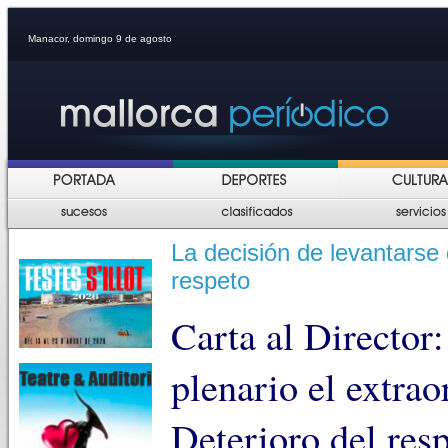
Manacor, domingo 9 de agosto
La decisión de levantarse 
respeto
Carta al Director:
plenario el extrao
Deterioro del resp