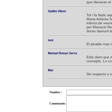
que deixaran e
Gallito Oliver
Tot i fa fàstic 
Maria Antònia S
interior,de veu
per Manacor.No v
duran damunt las
toni
El alcalde mas
Manuel Rosas Serra
Esta claro que 
concepto. Lo con
Mar
Sin respecto y 
Nombre :
Comentario: