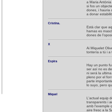
a Maria Antònia
si fos un object
dones, i hauria
a donar estabilit
Cristina.
Està clar que a
hamas es mascli
dones de l'oposi
X
Ai Miquelet Oliv
tontería a tú i a 
Espira
Hay un punto fu
ser así no es d
ni será la ulti
pleno por el for
parte important
lo suyo, pero q
Miquel
L'actual equip 
transparents i a
amb l'exemple qu
aire fresc a la 