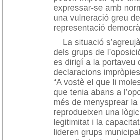
expressar-se amb norma
una vulneració greu del
representació democrà
La situació s’agreuj
dels grups de l’oposici
es dirigí a la portaveu
declaracions impròpies 
“A vostè el que li mole
que tenia abans a l’op
més de menysprear la f
reprodueixen una lògic
legitimitat i la capacit
lideren grups municipa