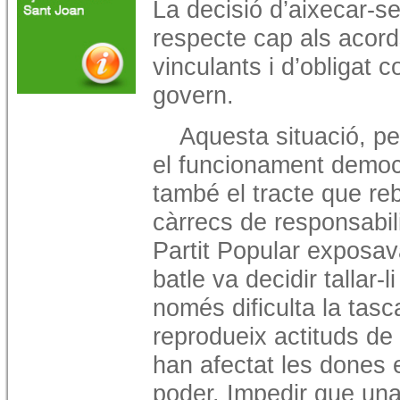
La decisió d’aixecar-s
respecte cap als acord
vinculants i d’obligat 
govern.
Aquesta situació, p
el funcionament democrà
també el tracte que re
càrrecs de responsabili
Partit Popular exposav
batle va decidir tallar-
només dificulta la tasc
reprodueix actituds de
han afectat les dones 
poder. Impedir que una