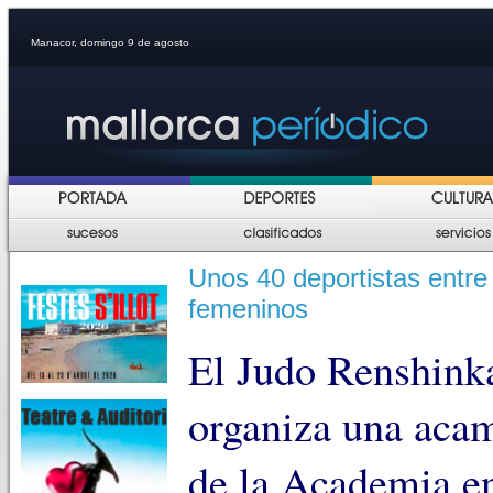
Manacor, domingo 9 de agosto
Unos 40 deportistas entre
femeninos
El Judo Renshink
organiza una acam
de la Academia en