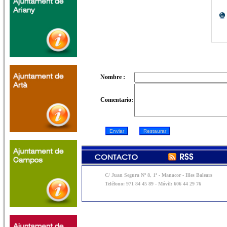
Nombre :
Comentario:
C/ Juan Segura Nº 8, 1º - Manacor - Illes Balears
Teléfono: 971 84 45 89 - Móvil: 606 44 29 76