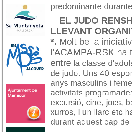
predominante durante
EL JUDO RENS
LLEVANT ORGANI
*.
Molt be la iniciati
l'ACAMPA-RSK ha te
entre
la classe d'adol
de judo. Uns 40 esport
anys masculins i femen
activitats programades
excursió, cine, jocs,
xurros, i un llarc etc
durant aquest cap de